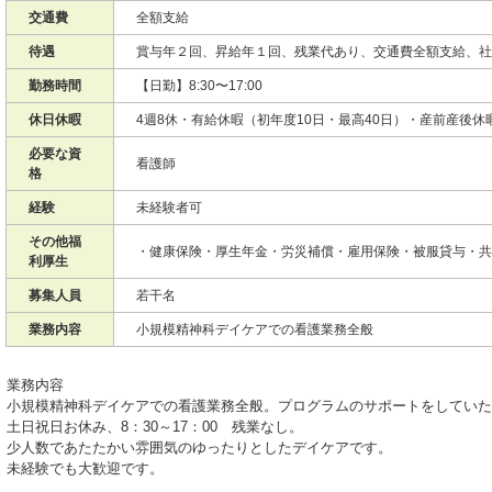
交通費
全額支給
待遇
賞与年２回、昇給年１回、残業代あり、交通費全額支給、社
勤務時間
【日勤】8:30〜17:00
休日休暇
4週8休・有給休暇（初年度10日・最高40日）・産前産後休
必要な資
看護師
格
経験
未経験者可
その他福
・健康保険・厚生年金・労災補償・雇用保険・被服貸与・共
利厚生
募集人員
若干名
業務内容
小規模精神科デイケアでの看護業務全般
業務内容
小規模精神科デイケアでの看護業務全般。プログラムのサポートをしてい
土日祝日お休み、8：30～17：00 残業なし。
少人数であたたかい雰囲気のゆったりとしたデイケアです。
未経験でも大歓迎です。