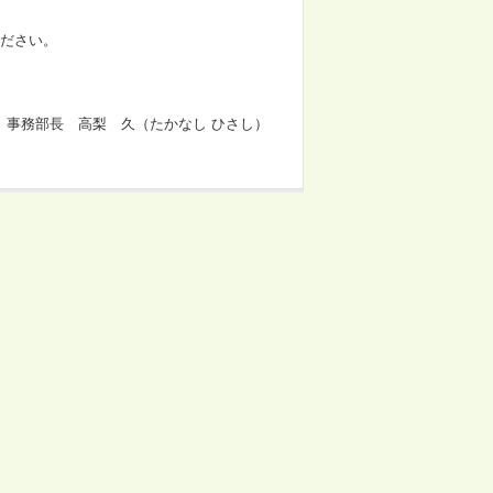
ください。
 事務部長 高梨 久（たかなし ひさし）