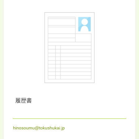
履歴書
hinosoumu@tokushukai.jp