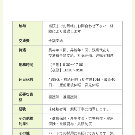
給与
当院までお気軽にお問合わせ下さい 経
験により優遇します
交通費
全額支給
待遇
賞与年２回、昇給年１回、残業代あり、
交通費全額支給、社保完備、退職金制度
勤務時間
【日勤】8:30〜17:00
【夜勤】16:30〜9:30
休日休暇
4週8休・有給休暇（初年度10日・最高40
日）・産前産後休暇・育児休暇
必要な資
看護師・准看護師
格
経験
未経験者可 懇切丁寧に指導します。
その他福
・健康保険・厚生年金・労災補償・雇用
利厚生
保険・被服貸与・共済制度
その他
パートでの採用にも応じております．気