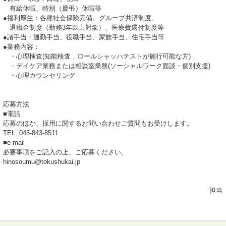
有給休暇、特別（慶弔）休暇等
●福利厚生：各種社会保険完備、グループ共済制度、
退職金制度（勤務3年以上対象）、医療費還付制度等
●諸手当：通勤手当、役職手当、家族手当、住宅手当等
●業務内容：
・心理検査(知能検査，ロールシャッハテストが施行可能な方)
・デイケア業務または相談室業務(ソーシャルワーク面談・個別支援)
・心理カウンセリング
応募方法
■電話
応募のほか、採用に関するお問い合わせご質問もお受けします。
TEL. 045-843-8511
■e-mail
必要事項をご記入の上、ご応募ください。
hinosoumu@tokushukai.jp
担当