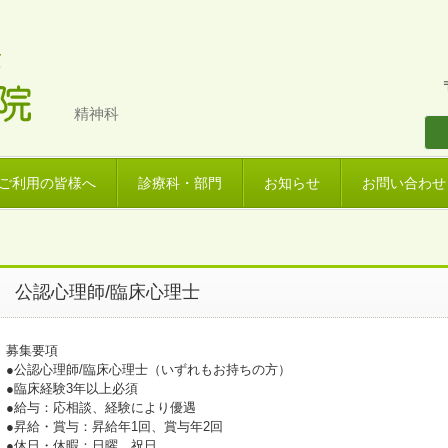
精神科
ご利用の皆様へ
診療科・部門
お知らせ
お問い合わせ
公認心理師/臨床心理士
募集要項
●公認心理師/臨床心理士（いずれもお持ちの方）
●臨床経験3年以上必須
●給与：応相談、経験により優遇
●昇給・賞与：昇給年1回、賞与年2回
●休日・休暇：日曜、祝日