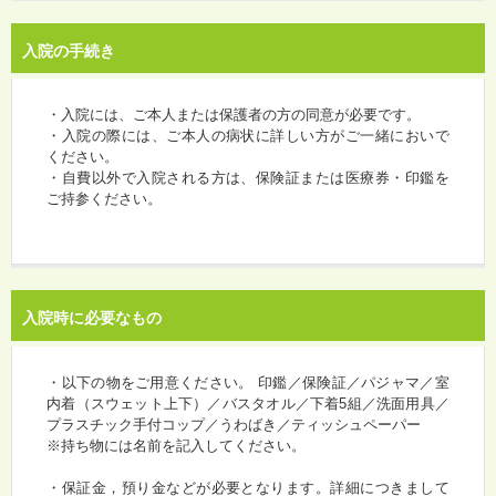
入院の手続き
・入院には、ご本人または保護者の方の同意が必要です。
・入院の際には、ご本人の病状に詳しい方がご一緒においで
ください。
・自費以外で入院される方は、保険証または医療券・印鑑を
ご持参ください。
入院時に必要なもの
・以下の物をご用意ください。 印鑑／保険証／パジャマ／室
内着（スウェット上下）／バスタオル／下着5組／洗面用具／
プラスチック手付コップ／うわばき／ティッシュペーパー
※持ち物には名前を記入してください。
・保証金，預り金などが必要となります。詳細につきまして