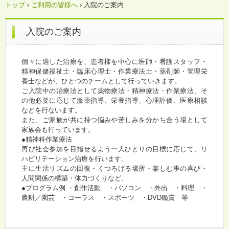
トップ
›
ご利用の皆様へ
›
入院のご案内
入院のご案内
個々に適した治療を、患者様を中心に医師・看護スタッフ・
精神保健福祉士・臨床心理士・作業療法士・薬剤師・管理栄
養士などが、ひとつのチームとして行っていきます。
ご入院中の治療法として薬物療法・精神療法・作業療法、そ
の他必要に応じて服薬指導、栄養指導、心理評価、医療相談
などを行ないます。
また、ご家族が共に持つ悩みや苦しみを分かち合う場として
家族会も行っています。
●精神科作業療法
再び社会参加を目指せるよう一人ひとりの目標に応じて、リ
ハビリテーション治療を行います。
主に生活リズムの回復・くつろげる場所・楽しむ事の喜び・
人間関係の構築・体力づくりなど。
●プログラム例 ・創作活動 ・パソコン ・外出 ・料理 ・
農耕／園芸 ・コーラス ・スポーツ ・DVD鑑賞 等