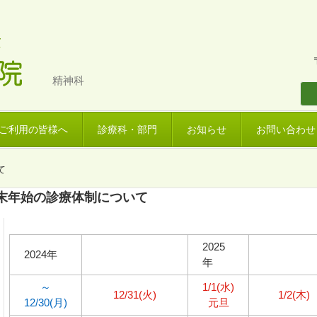
精神科
ご利用の皆様へ
診療科・部門
お知らせ
お問い合わせ
て
末年始の診療体制について
2025
2024年
年
～
1/1(水)
12/31(火)
1/2(木)
12/30(月)
元旦