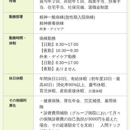
待遇
賞与年２回、昇給年１回、残業手当、扶養手
当、住宅手当、社保完備、退職金制度
勤務部署
精神一般病棟(急性期入院病棟)
精神療養病棟
外来・デイケア
勤務時間・
病棟勤務
体制
【日勤】8:30〜17:00
【夜勤】16:30〜9:30
外来・デイケア勤務
【日勤】8:30〜17:00
【夜勤】ありません
休日休暇
年間休日110日、有給休暇（初年度10日・最
高40日）消化率90%以上、慶弔休暇、
育児休暇、産前産後休暇
、介護休暇
その他福利
・健康保険、厚生年金、労災補償、雇用保
厚生
険
＊診療費用補助（グループ病院において月々
の保険診療費の自己負担が3000円を超えた
場合、その超過額全てを支給） 人間ドック